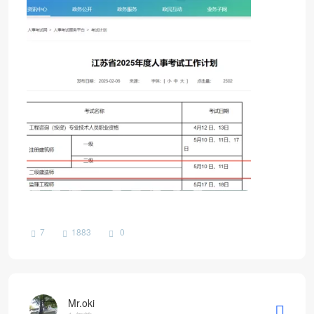
7
1883
0
Mr.oki